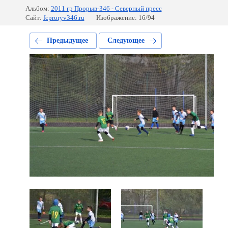
Альбом:
2011 гр Прорыв-346 - Северный пресс
Сайт:
fcproryv346.ru
Изображение: 16/94
Предыдущее
Следующее