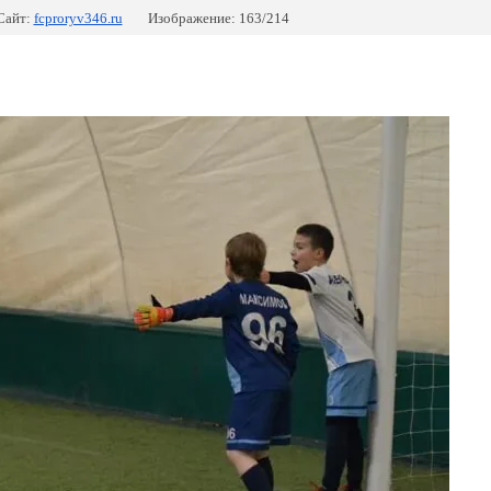
Сайт:
fcproryv346.ru
Изображение: 163/214