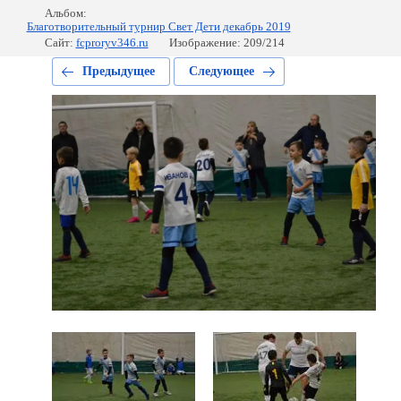
Альбом:
Благотворительный турнир Свет Дети декабрь 2019
Сайт:
fcproryv346.ru
Изображение: 209/214
Предыдущее
Следующее