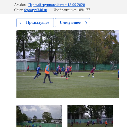
Альбом:
Первый групповой этап 13.09.2020
Сайт:
fcproryv346.ru
Изображение: 109/177
Предыдущее
Следующее