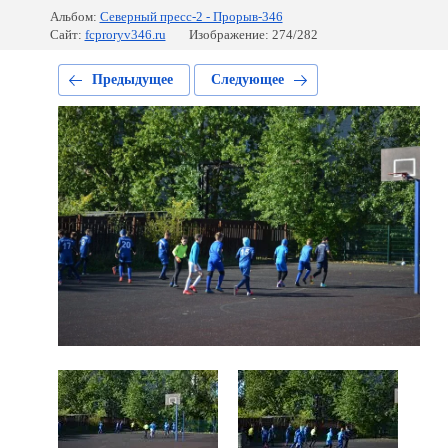
Альбом:
Северный пресс-2 - Прорыв-346
Сайт:
fcproryv346.ru
Изображение: 274/282
Предыдущее
Следующее