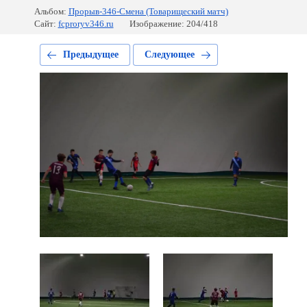
Альбом:
Прорыв-346-Смена (Товарищеский матч)
Сайт:
fcproryv346.ru
Изображение: 204/418
Предыдущее
Следующее