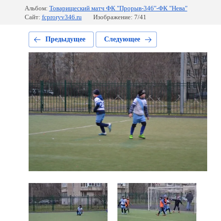
Альбом:
Товарищеский матч ФК "Прорыв-346"-ФК "Нева"
Сайт:
fcproryv346.ru
Изображение: 7/41
Предыдущее
Следующее